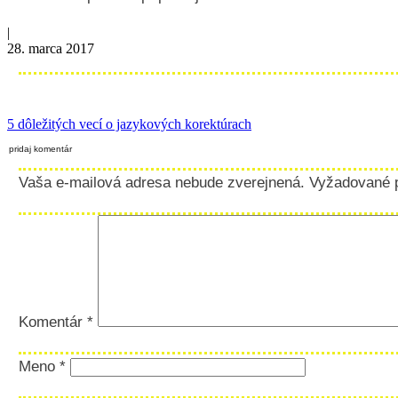
|
28. marca 2017
5 dôležitých vecí o jazykových korektúrach
pridaj komentár
Vaša e-mailová adresa nebude zverejnená.
Vyžadované 
Komentár
*
Meno
*