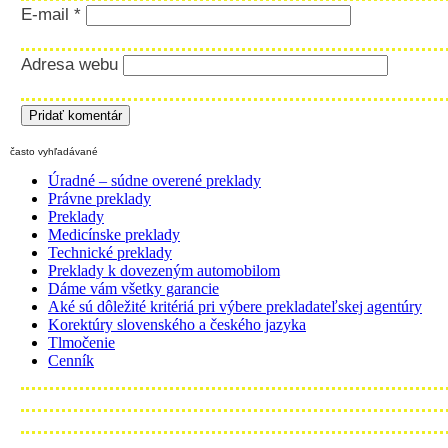
E-mail
*
Adresa webu
často vyhľadávané
Úradné – súdne overené preklady
Právne preklady
Preklady
Medicínske preklady
Technické preklady
Preklady k dovezeným automobilom
Dáme vám všetky garancie
Aké sú dôležité kritériá pri výbere prekladateľskej agentúry
Korektúry slovenského a českého jazyka
Tlmočenie
Cenník