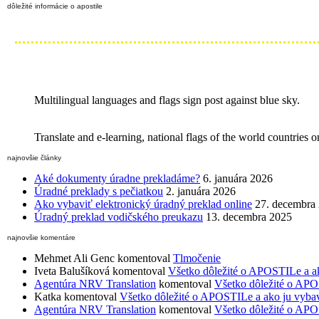
dôležité informácie o apostile
Multilingual languages and flags sign post against blue sky.
Translate and e-learning, national flags of the world countries
najnovšie články
Aké dokumenty úradne prekladáme?
6. januára 2026
Úradné preklady s pečiatkou
2. januára 2026
Ako vybaviť elektronický úradný preklad online
27. decembra
Úradný preklad vodičského preukazu
13. decembra 2025
najnovšie komentáre
Mehmet Ali Genc
komentoval
Tlmočenie
Iveta Balušíková
komentoval
Všetko dôležité o APOSTILe a a
Agentúra NRV Translation
komentoval
Všetko dôležité o APO
Katka
komentoval
Všetko dôležité o APOSTILe a ako ju vyba
Agentúra NRV Translation
komentoval
Všetko dôležité o APO