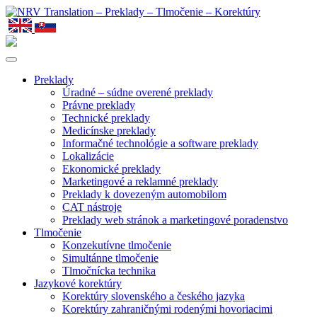
Preklady
Úradné – súdne overené preklady
Právne preklady
Technické preklady
Medicínske preklady
Informačné technológie a software preklady
Lokalizácie
Ekonomické preklady
Marketingové a reklamné preklady
Preklady k dovezeným automobilom
CAT nástroje
Preklady web stránok a marketingové poradenstvo
Tlmočenie
Konzekutívne tlmočenie
Simultánne tlmočenie
Tlmočnícka technika
Jazykové korektúry
Korektúry slovenského a českého jazyka
Korektúry zahraničnými rodenými hovoriacimi