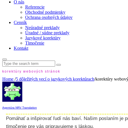
O nás
Referencie
Obchodné podmienky
Ochrana osobných údajov
Cenník
Neúradné preklady
Úradné / súdne preklady
Jazykové korektúry
Tlmočenie
Kontakt
Search
for:
korektúry webových stránok
Home
/
5 dôležitých vecí o jazykových korektúrach
/
korektúry webový
Agentúra NRV Translation
Pomáhať a inšpirovať ľudí nás baví. Našim poslaním je p
tlmočenie pre vás pripravujeme s láskou.