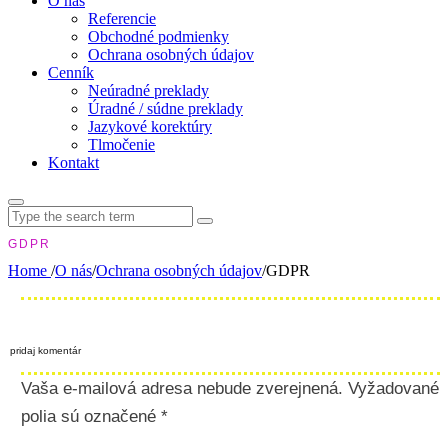
O nás
Referencie
Obchodné podmienky
Ochrana osobných údajov
Cenník
Neúradné preklady
Úradné / súdne preklady
Jazykové korektúry
Tlmočenie
Kontakt
Search
for:
GDPR
Home
/
O nás
/
Ochrana osobných údajov
/
GDPR
pridaj komentár
Vaša e-mailová adresa nebude zverejnená.
Vyžadované
polia sú označené
*