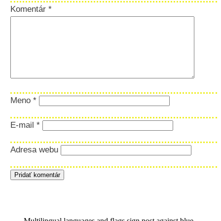
Komentár
*
Meno
*
E-mail
*
Adresa webu
Multilingual languages and flags sign post against blue