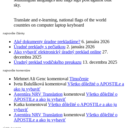
sky.
Translate and e-learning, national flags of the world
countries on computer laptop keyboard
najnovšie články
Aké dokumenty úradne prekladáme?
6. januára 2026
Úradné preklady s pečiatkou
2. januára 2026
Ako vybaviť elektronický úradný preklad online
27.
decembra 2025
Úradný preklad vodičského preukazu
13. decembra 2025
najnovšie komentáre
Mehmet Ali Genc
komentoval
Tlmočenie
Iveta Balušíková
komentoval
Všetko dôležité o APOSTILe a
ako ju vybaviť
Agentúra NRV Translation
komentoval
Všetko dôležité o
APOSTILe a ako ju vybaviť
Katka
komentoval
Všetko dôležité o APOSTILe a ako ju
vybaviť
Agentúra NRV Translation
komentoval
Všetko dôležité o
APOSTILe a ako ju vybaviť