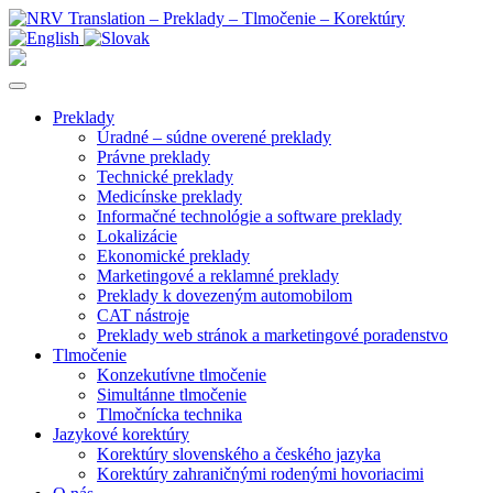
Preklady
Úradné – súdne overené preklady
Právne preklady
Technické preklady
Medicínske preklady
Informačné technológie a software preklady
Lokalizácie
Ekonomické preklady
Marketingové a reklamné preklady
Preklady k dovezeným automobilom
CAT nástroje
Preklady web stránok a marketingové poradenstvo
Tlmočenie
Konzekutívne tlmočenie
Simultánne tlmočenie
Tlmočnícka technika
Jazykové korektúry
Korektúry slovenského a českého jazyka
Korektúry zahraničnými rodenými hovoriacimi