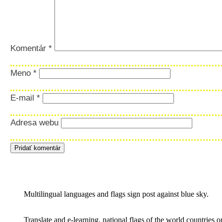
Komentár
*
Meno
*
E-mail
*
Adresa webu
Multilingual languages and flags sign post against blue sky.
Translate and e-learning, national flags of the world countries