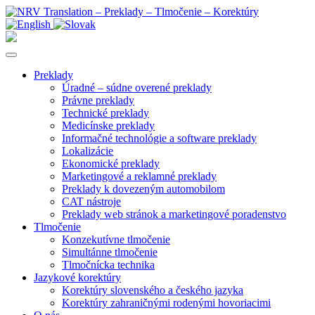
Preklady
Úradné – súdne overené preklady
Právne preklady
Technické preklady
Medicínske preklady
Informačné technológie a software preklady
Lokalizácie
Ekonomické preklady
Marketingové a reklamné preklady
Preklady k dovezeným automobilom
CAT nástroje
Preklady web stránok a marketingové poradenstvo
Tlmočenie
Konzekutívne tlmočenie
Simultánne tlmočenie
Tlmočnícka technika
Jazykové korektúry
Korektúry slovenského a českého jazyka
Korektúry zahraničnými rodenými hovoriacimi