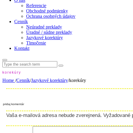
O nás
Referencie
Obchodné podmienky
Ochrana osobných údajov
Cenník
Neúradné preklady
Úradné / súdne preklady
Jazykové korektúry
Tlmočenie
Kontakt
Search
for:
korekúry
Home
/
Cenník
/
Jazykové korektúry
/
korekúry
pridaj komentár
Vaša e-mailová adresa nebude zverejnená.
Vyžadované 