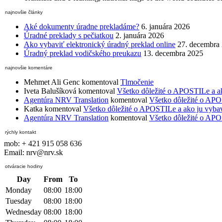
najnovšie články
Aké dokumenty úradne prekladáme?
6. januára 2026
Úradné preklady s pečiatkou
2. januára 2026
Ako vybaviť elektronický úradný preklad online
27. decembra
Úradný preklad vodičského preukazu
13. decembra 2025
najnovšie komentáre
Mehmet Ali Genc
komentoval
Tlmočenie
Iveta Balušíková
komentoval
Všetko dôležité o APOSTILe a a
Agentúra NRV Translation
komentoval
Všetko dôležité o APO
Katka
komentoval
Všetko dôležité o APOSTILe a ako ju vyba
Agentúra NRV Translation
komentoval
Všetko dôležité o APO
rýchly kontakt
mob: + 421 915 058 636
Email: nrv@nrv.sk
otváracie hodiny
Day
From
To
Monday
08:00
18:00
Tuesday
08:00
18:00
Wednesday
08:00
18:00