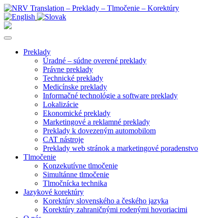
Preklady
Úradné – súdne overené preklady
Právne preklady
Technické preklady
Medicínske preklady
Informačné technológie a software preklady
Lokalizácie
Ekonomické preklady
Marketingové a reklamné preklady
Preklady k dovezeným automobilom
CAT nástroje
Preklady web stránok a marketingové poradenstvo
Tlmočenie
Konzekutívne tlmočenie
Simultánne tlmočenie
Tlmočnícka technika
Jazykové korektúry
Korektúry slovenského a českého jazyka
Korektúry zahraničnými rodenými hovoriacimi