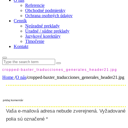
O nás
Referencie
Obchodné podmienky
Ochrana osobných údajov
Cenník
Neúradné preklady
Úradné / súdne preklady
Jazykové korektúry
Tlmočenie
Kontakt
Search
for:
cropped-baxter_traducciones_generales_header21.jpg
Home
/
O nás
/
cropped-baxter_traducciones_generales_header21.jpg
pridaj komentár
Vaša e-mailová adresa nebude zverejnená.
Vyžadované
polia sú označené
*