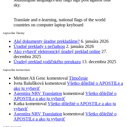
sky.
Translate and e-learning, national flags of the world
countries on computer laptop keyboard
najnovšie články
Aké dokumenty úradne prekladáme?
6. januára 2026
Úradné preklady s pečiatkou
2. januára 2026
Ako vybaviť elektronický úradný preklad online
27.
decembra 2025
Úradný preklad vodičského preukazu
13. decembra 2025
najnovšie komentáre
Mehmet Ali Genc
komentoval
Tlmočenie
Iveta Balušíková
komentoval
Všetko dôležité o APOSTILe a
ako ju vybaviť
Agentúra NRV Translation
komentoval
Všetko dôležité o
APOSTILe a ako ju vybaviť
Katka
komentoval
Všetko dôležité o APOSTILe a ako ju
vybaviť
Agentúra NRV Translation
komentoval
Všetko dôležité o
APOSTILe a ako ju vybaviť