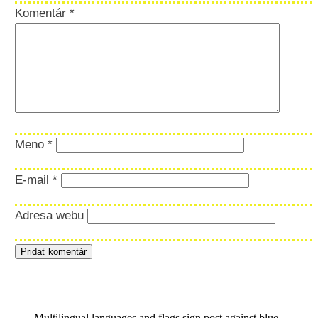
Komentár
*
Meno
*
E-mail
*
Adresa webu
Multilingual languages and flags sign post against blue