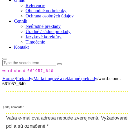
O nás
Referencie
Obchodné podmienky
Ochrana osobných údajov
Cenník
Neúradné preklady
Úradné / súdne preklady
Jazykové korektúry
Tlmočenie
Kontakt
Search
for:
word-cloud-661057_640
Home
/
Preklady
/
Marketingové a reklamné preklady
/
word-cloud-
661057_640
pridaj komentár
Vaša e-mailová adresa nebude zverejnená.
Vyžadované
polia sú označené
*