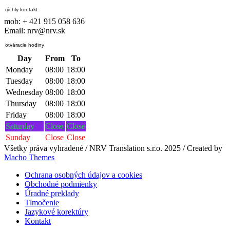
rýchly kontakt
mob: + 421 915 058 636
Email: nrv@nrv.sk
otváracie hodiny
Day
From
To
Monday
08:00
18:00
Tuesday
08:00
18:00
Wednesday
08:00
18:00
Thursday
08:00
18:00
Friday
08:00
18:00
Saturday
Close
Close
Sunday
Close
Close
Všetky práva vyhradené / NRV Translation s.r.o. 2025 / Created by
Macho Themes
Ochrana osobných údajov a cookies
Obchodné podmienky
Úradné preklady
Tlmočenie
Jazykové korektúry
Kontakt