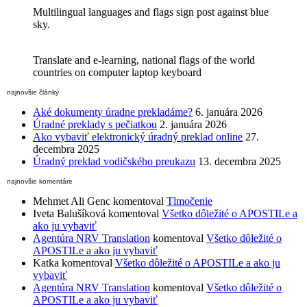
Multilingual languages and flags sign post against blue
sky.
Translate and e-learning, national flags of the world
countries on computer laptop keyboard
najnovšie články
Aké dokumenty úradne prekladáme?
6. januára 2026
Úradné preklady s pečiatkou
2. januára 2026
Ako vybaviť elektronický úradný preklad online
27.
decembra 2025
Úradný preklad vodičského preukazu
13. decembra 2025
najnovšie komentáre
Mehmet Ali Genc
komentoval
Tlmočenie
Iveta Balušíková
komentoval
Všetko dôležité o APOSTILe a
ako ju vybaviť
Agentúra NRV Translation
komentoval
Všetko dôležité o
APOSTILe a ako ju vybaviť
Katka
komentoval
Všetko dôležité o APOSTILe a ako ju
vybaviť
Agentúra NRV Translation
komentoval
Všetko dôležité o
APOSTILe a ako ju vybaviť