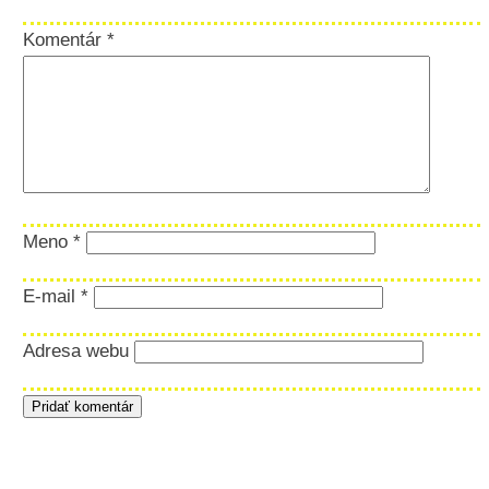
Komentár
*
Meno
*
E-mail
*
Adresa webu