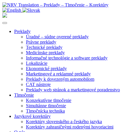
Preklady
Úradné – súdne overené preklady
Právne preklady
Technické preklady
Medicínske preklady
Informačné technológie a software preklady
Lokalizácie
Ekonomické preklady
Marketingové a reklamné preklady
Preklady k dovezeným automobilom
CAT nástroje
Preklady web stránok a marketingové poradenstvo
Tlmočenie
Konzekutívne tlmočenie
Simultánne tlmočenie
Tlmočnícka technika
Jazykové korektúry
Korektúry slovenského a českého jazyka
Korektúry zahraničnými rodenými hovoriacimi