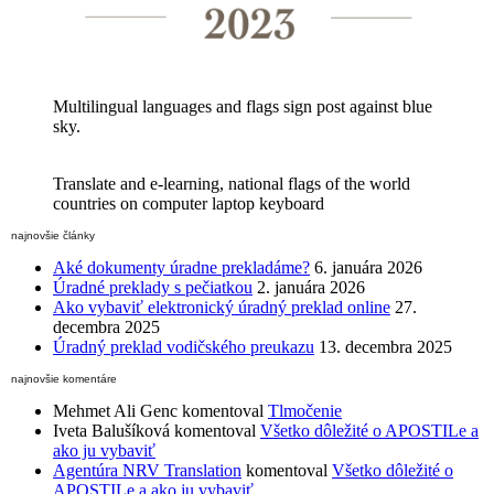
Multilingual languages and flags sign post against blue
sky.
Translate and e-learning, national flags of the world
countries on computer laptop keyboard
najnovšie články
Aké dokumenty úradne prekladáme?
6. januára 2026
Úradné preklady s pečiatkou
2. januára 2026
Ako vybaviť elektronický úradný preklad online
27.
decembra 2025
Úradný preklad vodičského preukazu
13. decembra 2025
najnovšie komentáre
Mehmet Ali Genc
komentoval
Tlmočenie
Iveta Balušíková
komentoval
Všetko dôležité o APOSTILe a
ako ju vybaviť
Agentúra NRV Translation
komentoval
Všetko dôležité o
APOSTILe a ako ju vybaviť