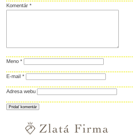
Komentár
*
Meno
*
E-mail
*
Adresa webu