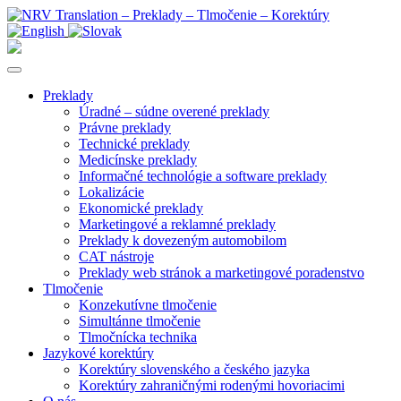
Preklady
Úradné – súdne overené preklady
Právne preklady
Technické preklady
Medicínske preklady
Informačné technológie a software preklady
Lokalizácie
Ekonomické preklady
Marketingové a reklamné preklady
Preklady k dovezeným automobilom
CAT nástroje
Preklady web stránok a marketingové poradenstvo
Tlmočenie
Konzekutívne tlmočenie
Simultánne tlmočenie
Tlmočnícka technika
Jazykové korektúry
Korektúry slovenského a českého jazyka
Korektúry zahraničnými rodenými hovoriacimi