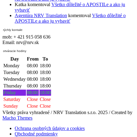
Katka
komentoval
Všetko dôležité o APOSTILe a ako ju
vybaviť
Agentúra NRV Translation
komentoval
Všetko dôležité o
APOSTILe a ako ju vybaviť
rýchly kontakt
mob: + 421 915 058 636
Email: nrv@nrv.sk
otváracie hodiny
Day
From
To
Monday
08:00
18:00
Tuesday
08:00
18:00
Wednesday
08:00
18:00
Thursday
08:00
18:00
Friday
08:00
18:00
Saturday
Close
Close
Sunday
Close
Close
Všetky práva vyhradené / NRV Translation s.r.o. 2025 / Created by
Macho Themes
Ochrana osobných údajov a cookies
Obchodné podmienky