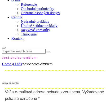
O nás
Referencie
Obchodné podmienky
Ochrana osobných údajov
Cenník
Neúradné preklady
Úradné / súdne preklady
Jazykové korektúry
Tlmočenie
Kontakt
Search
for:
best-choice-emblem
Home
/
O nás
/
best-choice-emblem
pridaj komentár
Vaša e-mailová adresa nebude zverejnená.
Vyžadované
polia sú označené
*