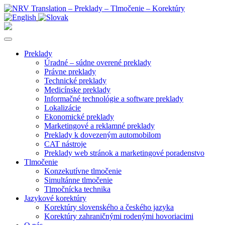
Preklady
Úradné – súdne overené preklady
Právne preklady
Technické preklady
Medicínske preklady
Informačné technológie a software preklady
Lokalizácie
Ekonomické preklady
Marketingové a reklamné preklady
Preklady k dovezeným automobilom
CAT nástroje
Preklady web stránok a marketingové poradenstvo
Tlmočenie
Konzekutívne tlmočenie
Simultánne tlmočenie
Tlmočnícka technika
Jazykové korektúry
Korektúry slovenského a českého jazyka
Korektúry zahraničnými rodenými hovoriacimi