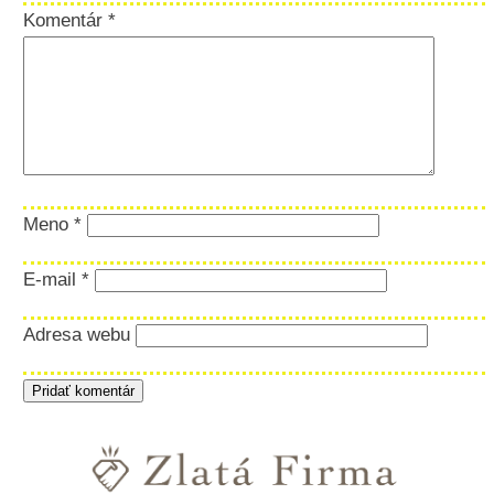
Komentár
*
Meno
*
E-mail
*
Adresa webu