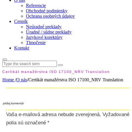
O nás
Referencie
Obchodné podmienky
Ochrana osobných údajov
Cenník
Neúradné preklady
Úradné / súdne preklady
Jazykové korektúry
Tlmočenie
Kontakt
Search
for:
Certikát manažérstva ISO 17100_NRV Translation
Home
/
O nás
/
Certikát manažérstva ISO 17100_NRV Translation
pridaj komentár
Vaša e-mailová adresa nebude zverejnená.
Vyžadované
polia sú označené
*