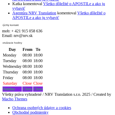
Katka
komentoval
Všetko dôležité o APOSTILe a ako ju
vybaviť
Agentúra NRV Translation
komentoval
Všetko dôležité o
APOSTILe a ako ju vybaviť
rýchly kontakt
mob: + 421 915 058 636
Email: nrv@nrv.sk
otváracie hodiny
Day
From
To
Monday
08:00
18:00
Tuesday
08:00
18:00
Wednesday
08:00
18:00
Thursday
08:00
18:00
Friday
08:00
18:00
Saturday
Close
Close
Sunday
Close
Close
Všetky práva vyhradené / NRV Translation s.r.o. 2025 / Created by
Macho Themes
Ochrana osobných údajov a cookies
Obchodné podmienky