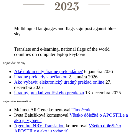
Multilingual languages and flags sign post against blue
sky.
Translate and e-learning, national flags of the world
countries on computer laptop keyboard
najnovšie články
Aké dokumenty úradne prekladáme?
6. januára 2026
Úradné preklady s pečiatkou
2. januára 2026
Ako vybaviť elektronický úradný preklad online
27.
decembra 2025
Úradný preklad vodičského preukazu
13. decembra 2025
najnovšie komentáre
Mehmet Ali Genc
komentoval
Tlmočenie
Iveta Balušíková
komentoval
Všetko dôležité o APOSTILe a
ako ju vybaviť
Agentúra NRV Translation
komentoval
Všetko dôležité o
APOSTILe a ako ju vybaviť