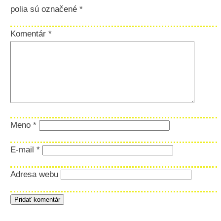
polia sú označené
*
Komentár
*
Meno
*
E-mail
*
Adresa webu