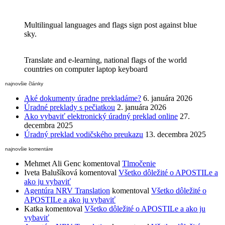
Multilingual languages and flags sign post against blue
sky.
Translate and e-learning, national flags of the world
countries on computer laptop keyboard
najnovšie články
Aké dokumenty úradne prekladáme?
6. januára 2026
Úradné preklady s pečiatkou
2. januára 2026
Ako vybaviť elektronický úradný preklad online
27.
decembra 2025
Úradný preklad vodičského preukazu
13. decembra 2025
najnovšie komentáre
Mehmet Ali Genc
komentoval
Tlmočenie
Iveta Balušíková
komentoval
Všetko dôležité o APOSTILe a
ako ju vybaviť
Agentúra NRV Translation
komentoval
Všetko dôležité o
APOSTILe a ako ju vybaviť
Katka
komentoval
Všetko dôležité o APOSTILe a ako ju
vybaviť