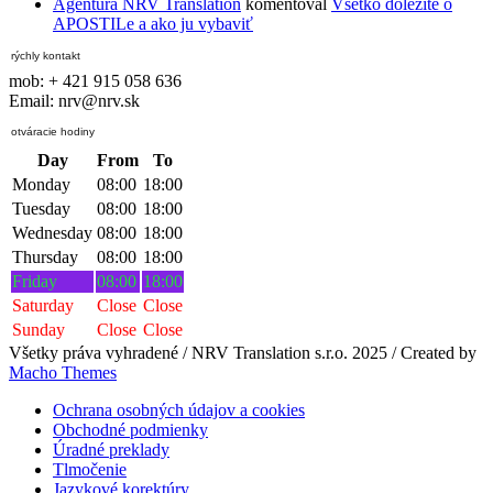
Agentúra NRV Translation
komentoval
Všetko dôležité o
APOSTILe a ako ju vybaviť
rýchly kontakt
mob: + 421 915 058 636
Email: nrv@nrv.sk
otváracie hodiny
Day
From
To
Monday
08:00
18:00
Tuesday
08:00
18:00
Wednesday
08:00
18:00
Thursday
08:00
18:00
Friday
08:00
18:00
Saturday
Close
Close
Sunday
Close
Close
Všetky práva vyhradené / NRV Translation s.r.o. 2025 / Created by
Macho Themes
Ochrana osobných údajov a cookies
Obchodné podmienky
Úradné preklady
Tlmočenie
Jazykové korektúry