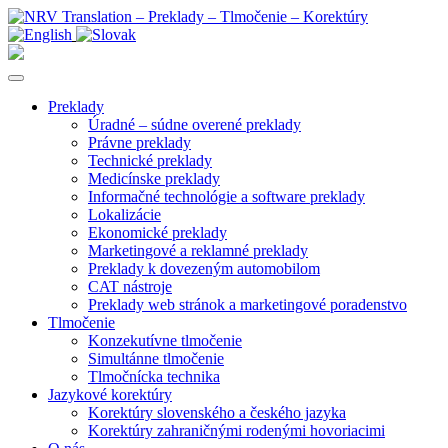
Preklady
Úradné – súdne overené preklady
Právne preklady
Technické preklady
Medicínske preklady
Informačné technológie a software preklady
Lokalizácie
Ekonomické preklady
Marketingové a reklamné preklady
Preklady k dovezeným automobilom
CAT nástroje
Preklady web stránok a marketingové poradenstvo
Tlmočenie
Konzekutívne tlmočenie
Simultánne tlmočenie
Tlmočnícka technika
Jazykové korektúry
Korektúry slovenského a českého jazyka
Korektúry zahraničnými rodenými hovoriacimi