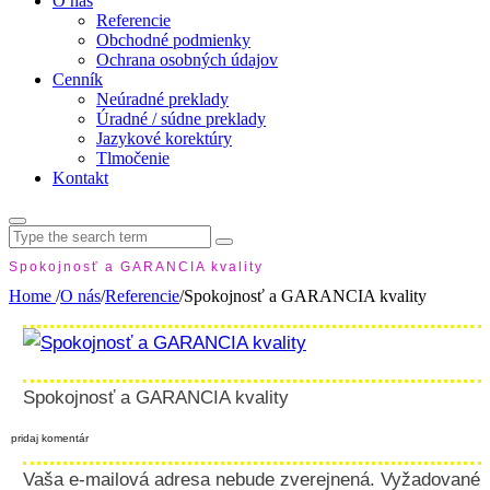
O nás
Referencie
Obchodné podmienky
Ochrana osobných údajov
Cenník
Neúradné preklady
Úradné / súdne preklady
Jazykové korektúry
Tlmočenie
Kontakt
Search
for:
Spokojnosť a GARANCIA kvality
Home
/
O nás
/
Referencie
/
Spokojnosť a GARANCIA kvality
Spokojnosť a GARANCIA kvality
pridaj komentár
Vaša e-mailová adresa nebude zverejnená.
Vyžadované