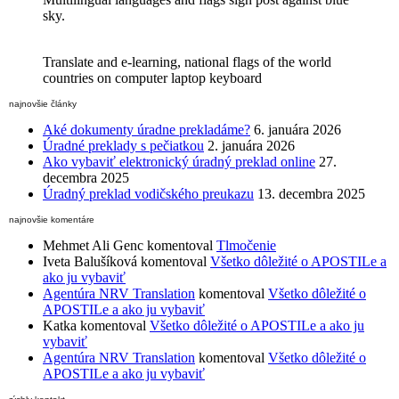
sky.
Translate and e-learning, national flags of the world
countries on computer laptop keyboard
najnovšie články
Aké dokumenty úradne prekladáme?
6. januára 2026
Úradné preklady s pečiatkou
2. januára 2026
Ako vybaviť elektronický úradný preklad online
27.
decembra 2025
Úradný preklad vodičského preukazu
13. decembra 2025
najnovšie komentáre
Mehmet Ali Genc
komentoval
Tlmočenie
Iveta Balušíková
komentoval
Všetko dôležité o APOSTILe a
ako ju vybaviť
Agentúra NRV Translation
komentoval
Všetko dôležité o
APOSTILe a ako ju vybaviť
Katka
komentoval
Všetko dôležité o APOSTILe a ako ju
vybaviť
Agentúra NRV Translation
komentoval
Všetko dôležité o
APOSTILe a ako ju vybaviť