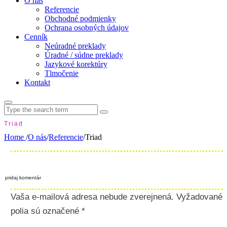
O nás
Referencie
Obchodné podmienky
Ochrana osobných údajov
Cenník
Neúradné preklady
Úradné / súdne preklady
Jazykové korektúry
Tlmočenie
Kontakt
Search
for:
Triad
Home
/
O nás
/
Referencie
/
Triad
pridaj komentár
Vaša e-mailová adresa nebude zverejnená.
Vyžadované
polia sú označené
*