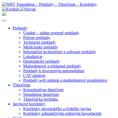
Preklady
Úradné – súdne overené preklady
Právne preklady
Technické preklady
Medicínske preklady
Informačné technológie a software preklady
Lokalizácie
Ekonomické preklady
Marketingové a reklamné preklady
Preklady k dovezeným automobilom
CAT nástroje
Preklady web stránok a marketingové poradenstvo
Tlmočenie
Konzekutívne tlmočenie
Simultánne tlmočenie
Tlmočnícka technika
Jazykové korektúry
Korektúry slovenského a českého jazyka
Korektúry zahraničnými rodenými hovoriacimi