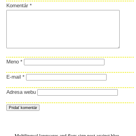
Komentár
*
Meno
*
E-mail
*
Adresa webu
Multilingual languages and flags sign post against blue