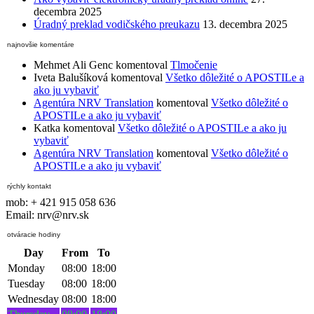
decembra 2025
Úradný preklad vodičského preukazu
13. decembra 2025
najnovšie komentáre
Mehmet Ali Genc
komentoval
Tlmočenie
Iveta Balušíková
komentoval
Všetko dôležité o APOSTILe a
ako ju vybaviť
Agentúra NRV Translation
komentoval
Všetko dôležité o
APOSTILe a ako ju vybaviť
Katka
komentoval
Všetko dôležité o APOSTILe a ako ju
vybaviť
Agentúra NRV Translation
komentoval
Všetko dôležité o
APOSTILe a ako ju vybaviť
rýchly kontakt
mob: + 421 915 058 636
Email: nrv@nrv.sk
otváracie hodiny
Day
From
To
Monday
08:00
18:00
Tuesday
08:00
18:00
Wednesday
08:00
18:00