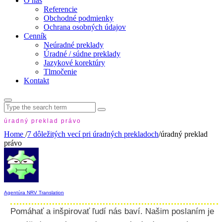
O nás
Referencie
Obchodné podmienky
Ochrana osobných údajov
Cenník
Neúradné preklady
Úradné / súdne preklady
Jazykové korektúry
Tlmočenie
Kontakt
Search
for:
úradný preklad právo
Home
/
7 dôležitých vecí pri úradných prekladoch
/
úradný preklad
právo
Agentúra NRV Translation
Pomáhať a inšpirovať ľudí nás baví. Našim poslaním je