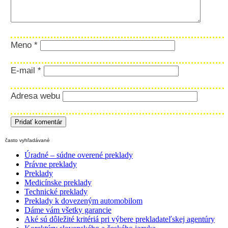
Meno
*
E-mail
*
Adresa webu
často vyhľadávané
Úradné – súdne overené preklady
Právne preklady
Preklady
Medicínske preklady
Technické preklady
Preklady k dovezeným automobilom
Dáme vám všetky garancie
Aké sú dôležité kritériá pri výbere prekladateľskej agentúry