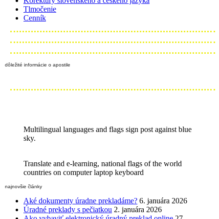
Korektúry slovenského a českého jazyka
Tlmočenie
Cenník
dôležité informácie o apostile
Multilingual languages and flags sign post against blue
sky.
Translate and e-learning, national flags of the world
countries on computer laptop keyboard
najnovšie články
Aké dokumenty úradne prekladáme?
6. januára 2026
Úradné preklady s pečiatkou
2. januára 2026
Ako vybaviť elektronický úradný preklad online
27.