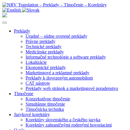
Preklady
Úradné – súdne overené preklady
Právne preklady
Technické preklady
Medicínske preklady
Informačné technológie a software preklady
Lokalizácie
Ekonomické preklady
Marketingové a reklamné preklady
Preklady k dovezeným automobilom
CAT nástroje
Preklady web stránok a marketingové poradenstvo
Tlmočenie
Konzekutívne tlmočenie
Simultánne tlmočenie
Tlmočnícka technika
Jazykové korektúry
Korektúry slovenského a českého jazyka
Korektúry zahraničnými rodenými hovoriacimi