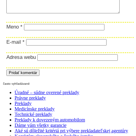
Meno
*
E-mail
*
Adresa webu
často vyhľadávané
Úradné – súdne overené preklady
Právne preklady
Preklady
Medicínske preklady
Technické preklady
Preklady k dovezeným automobilom
Dáme vám všetky garancie
Aké sú dôležité kritériá pri výbere prekladateľskej agentúry