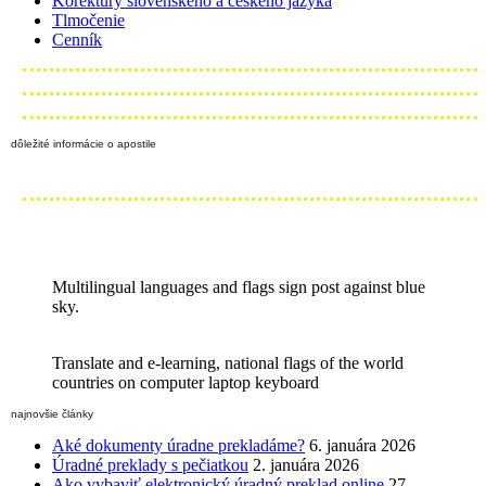
Korektúry slovenského a českého jazyka
Tlmočenie
Cenník
dôležité informácie o apostile
Multilingual languages and flags sign post against blue
sky.
Translate and e-learning, national flags of the world
countries on computer laptop keyboard
najnovšie články
Aké dokumenty úradne prekladáme?
6. januára 2026
Úradné preklady s pečiatkou
2. januára 2026
Ako vybaviť elektronický úradný preklad online
27.