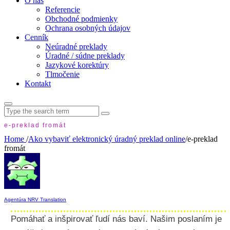
O nás
Referencie
Obchodné podmienky
Ochrana osobných údajov
Cenník
Neúradné preklady
Úradné / súdne preklady
Jazykové korektúry
Tlmočenie
Kontakt
Search
for:
e-preklad fromát
Home
/
Ako vybaviť elektronický úradný preklad online
/
e-preklad
fromát
Agentúra NRV Translation
Pomáhať a inšpirovať ľudí nás baví. Našim poslaním je