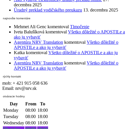
decembra 2025
Úradný preklad vodičského preukazu
13. decembra 2025
najnovšie komentáre
Mehmet Ali Genc
komentoval
Tlmočenie
Iveta Balušíková
komentoval
Všetko dôležité o APOSTILe a
ako ju vybaviť
Agentúra NRV Translation
komentoval
Všetko dôležité o
APOSTILe a ako ju vybaviť
Katka
komentoval
Všetko dôležité o APOSTILe a ako ju
vybaviť
Agentúra NRV Translation
komentoval
Všetko dôležité o
APOSTILe a ako ju vybaviť
rýchly kontakt
mob: + 421 915 058 636
Email: nrv@nrv.sk
otváracie hodiny
Day
From
To
Monday
08:00
18:00
Tuesday
08:00
18:00
Wednesday
08:00
18:00