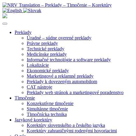
Preklady
Úradné – súdne overené preklady
Právne preklady
Technické preklady
Medicínske preklady
Informačné technológie a software preklady
Lokalizácie
Ekonomické preklady
Marketingové a reklamné preklady
Preklady k dovezeným automobilom
CAT nástroje
Preklady web stránok a marketingové poradenstvo
Tlmočenie
Konzekutívne tlmočenie
Simultánne tlmočenie
Tlmočnícka technika
Jazykové korektúry
Korektúry slovenského a českého jazyka
Korektúry zahraničnými rodenými hovoriacimi