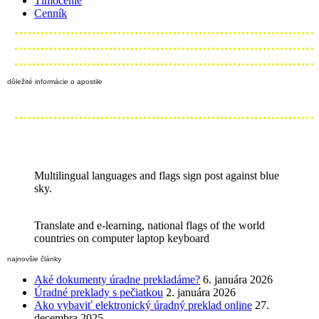
Tlmočenie
Cenník
dôležité informácie o apostile
Multilingual languages and flags sign post against blue
sky.
Translate and e-learning, national flags of the world
countries on computer laptop keyboard
najnovšie články
Aké dokumenty úradne prekladáme?
6. januára 2026
Úradné preklady s pečiatkou
2. januára 2026
Ako vybaviť elektronický úradný preklad online
27.
decembra 2025