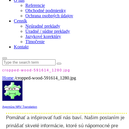
O nás
Referencie
Obchodné podmienky
Ochrana osobných údajov
Cenník
Neúradné preklady
Úradné / súdne preklady
Jazykové korektúry
Tlmočenie
Kontakt
Search
for:
cropped-wood-591614_1280.jpg
Home
/
cropped-wood-591614_1280.jpg
Agentúra NRV Translation
Pomáhať a inšpirovať ľudí nás baví. Našim poslaním je
prinášať skvelé informácie, ktoré sú nápomocné pre