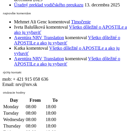
Úradný preklad vodičského preukazu
13. decembra 2025
najnovšie komentáre
Mehmet Ali Genc
komentoval
Tlmočenie
Iveta Balušíková
komentoval
Všetko dôležité o APOSTILe a
ako ju vybaviť
Agentúra NRV Translation
komentoval
Všetko dôležité o
APOSTILe a ako ju vybaviť
Katka
komentoval
Všetko dôležité o APOSTILe a ako ju
vybaviť
Agentúra NRV Translation
komentoval
Všetko dôležité o
APOSTILe a ako ju vybaviť
rýchly kontakt
mob: + 421 915 058 636
Email: nrv@nrv.sk
otváracie hodiny
Day
From
To
Monday
08:00
18:00
Tuesday
08:00
18:00
Wednesday
08:00
18:00
Thursday
08:00
18:00