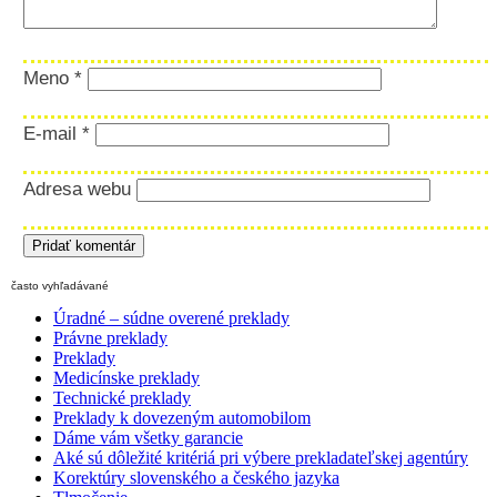
Meno
*
E-mail
*
Adresa webu
často vyhľadávané
Úradné – súdne overené preklady
Právne preklady
Preklady
Medicínske preklady
Technické preklady
Preklady k dovezeným automobilom
Dáme vám všetky garancie
Aké sú dôležité kritériá pri výbere prekladateľskej agentúry
Korektúry slovenského a českého jazyka