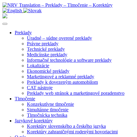
Preklady
Úradné – súdne overené preklady
Právne preklady
Technické preklady
Medicínske preklady
Informačné technológie a software preklady
Lokalizácie
Ekonomické preklady
Marketingové a reklamné preklady
Preklady k dovezeným automobilom
CAT nástroje
Preklady web stránok a marketingové poradenstvo
Tlmočenie
Konzekutívne tlmočenie
Simultánne tlmočenie
Tlmočnícka technika
Jazykové korektúry
Korektúry slovenského a českého jazyka
Korektúry zahraničnými rodenými hovoriacimi