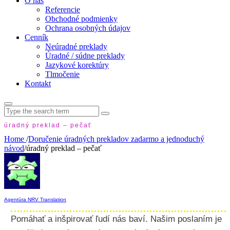
O nás
Referencie
Obchodné podmienky
Ochrana osobných údajov
Cenník
Neúradné preklady
Úradné / súdne preklady
Jazykové korektúry
Tlmočenie
Kontakt
Search
for:
úradný preklad – pečať
Home
/
Doručenie úradných prekladov zadarmo a jednoduchý
návod
/
úradný preklad – pečať
Agentúra NRV Translation
Pomáhať a inšpirovať ľudí nás baví. Našim poslaním je