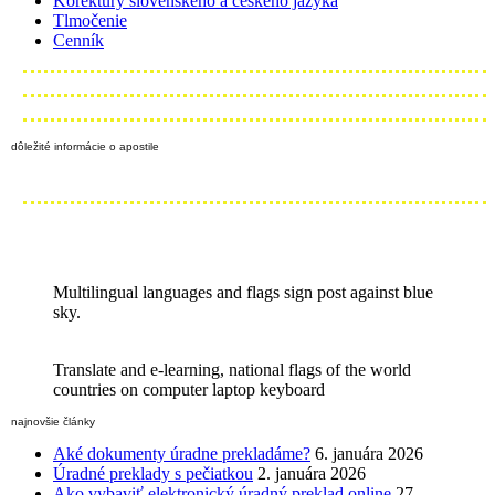
Korektúry slovenského a českého jazyka
Tlmočenie
Cenník
dôležité informácie o apostile
Multilingual languages and flags sign post against blue
sky.
Translate and e-learning, national flags of the world
countries on computer laptop keyboard
najnovšie články
Aké dokumenty úradne prekladáme?
6. januára 2026
Úradné preklady s pečiatkou
2. januára 2026
Ako vybaviť elektronický úradný preklad online
27.