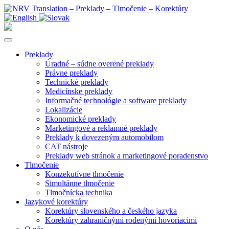
Preklady
Úradné – súdne overené preklady
Právne preklady
Technické preklady
Medicínske preklady
Informačné technológie a software preklady
Lokalizácie
Ekonomické preklady
Marketingové a reklamné preklady
Preklady k dovezeným automobilom
CAT nástroje
Preklady web stránok a marketingové poradenstvo
Tlmočenie
Konzekutívne tlmočenie
Simultánne tlmočenie
Tlmočnícka technika
Jazykové korektúry
Korektúry slovenského a českého jazyka
Korektúry zahraničnými rodenými hovoriacimi