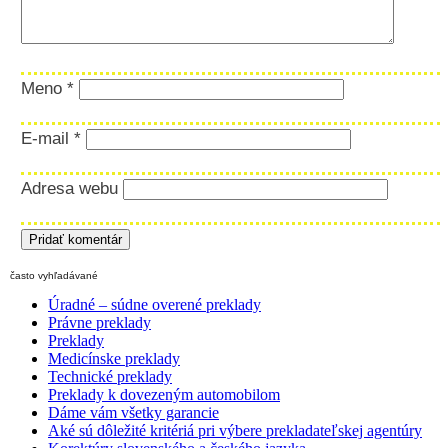
Meno
*
E-mail
*
Adresa webu
často vyhľadávané
Úradné – súdne overené preklady
Právne preklady
Preklady
Medicínske preklady
Technické preklady
Preklady k dovezeným automobilom
Dáme vám všetky garancie
Aké sú dôležité kritériá pri výbere prekladateľskej agentúry