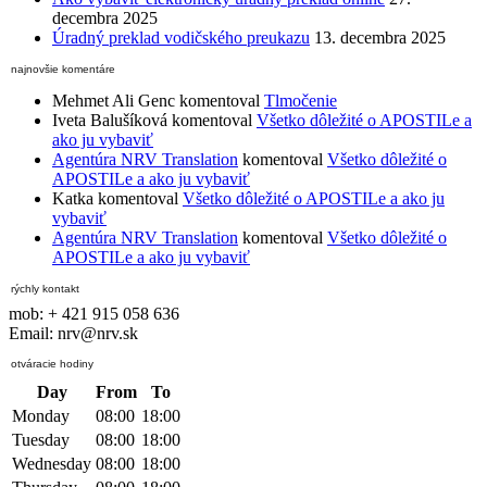
decembra 2025
Úradný preklad vodičského preukazu
13. decembra 2025
najnovšie komentáre
Mehmet Ali Genc
komentoval
Tlmočenie
Iveta Balušíková
komentoval
Všetko dôležité o APOSTILe a
ako ju vybaviť
Agentúra NRV Translation
komentoval
Všetko dôležité o
APOSTILe a ako ju vybaviť
Katka
komentoval
Všetko dôležité o APOSTILe a ako ju
vybaviť
Agentúra NRV Translation
komentoval
Všetko dôležité o
APOSTILe a ako ju vybaviť
rýchly kontakt
mob: + 421 915 058 636
Email: nrv@nrv.sk
otváracie hodiny
Day
From
To
Monday
08:00
18:00
Tuesday
08:00
18:00
Wednesday
08:00
18:00