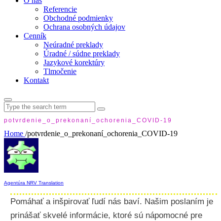
O nás
Referencie
Obchodné podmienky
Ochrana osobných údajov
Cenník
Neúradné preklady
Úradné / súdne preklady
Jazykové korektúry
Tlmočenie
Kontakt
Search
for:
potvrdenie_o_prekonaní_ochorenia_COVID-19
Home
/
potvrdenie_o_prekonaní_ochorenia_COVID-19
Agentúra NRV Translation
Pomáhať a inšpirovať ľudí nás baví. Našim poslaním je
prinášať skvelé informácie, ktoré sú nápomocné pre