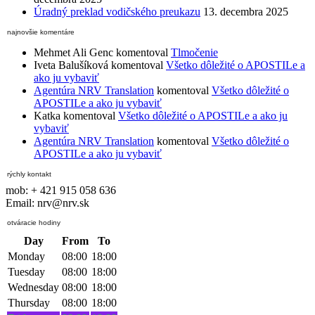
Úradný preklad vodičského preukazu
13. decembra 2025
najnovšie komentáre
Mehmet Ali Genc
komentoval
Tlmočenie
Iveta Balušíková
komentoval
Všetko dôležité o APOSTILe a
ako ju vybaviť
Agentúra NRV Translation
komentoval
Všetko dôležité o
APOSTILe a ako ju vybaviť
Katka
komentoval
Všetko dôležité o APOSTILe a ako ju
vybaviť
Agentúra NRV Translation
komentoval
Všetko dôležité o
APOSTILe a ako ju vybaviť
rýchly kontakt
mob: + 421 915 058 636
Email: nrv@nrv.sk
otváracie hodiny
Day
From
To
Monday
08:00
18:00
Tuesday
08:00
18:00
Wednesday
08:00
18:00
Thursday
08:00
18:00