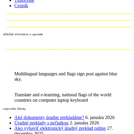
Tlmočenie
Cenník
dôležité informácie o apostile
Multilingual languages and flags sign post against blue
sky.
Translate and e-learning, national flags of the world
countries on computer laptop keyboard
najnovšie články
Aké dokumenty úradne prekladáme?
6. januára 2026
Úradné preklady s pečiatkou
2. januára 2026
Ako vybaviť elektronický úradný preklad online
27.
decembra 2025