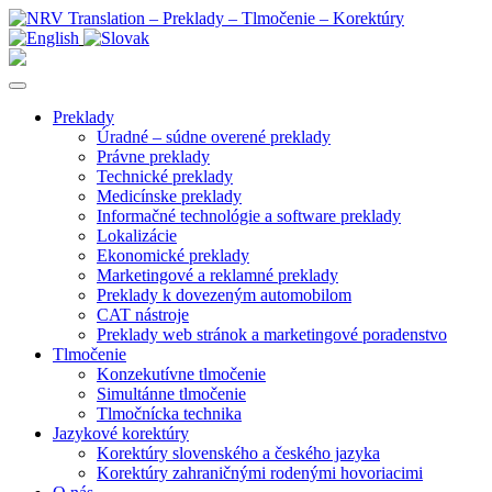
Preklady
Úradné – súdne overené preklady
Právne preklady
Technické preklady
Medicínske preklady
Informačné technológie a software preklady
Lokalizácie
Ekonomické preklady
Marketingové a reklamné preklady
Preklady k dovezeným automobilom
CAT nástroje
Preklady web stránok a marketingové poradenstvo
Tlmočenie
Konzekutívne tlmočenie
Simultánne tlmočenie
Tlmočnícka technika
Jazykové korektúry
Korektúry slovenského a českého jazyka
Korektúry zahraničnými rodenými hovoriacimi