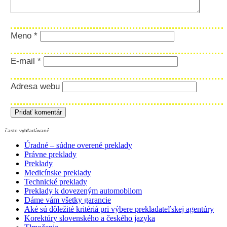
Meno
*
E-mail
*
Adresa webu
často vyhľadávané
Úradné – súdne overené preklady
Právne preklady
Preklady
Medicínske preklady
Technické preklady
Preklady k dovezeným automobilom
Dáme vám všetky garancie
Aké sú dôležité kritériá pri výbere prekladateľskej agentúry
Korektúry slovenského a českého jazyka