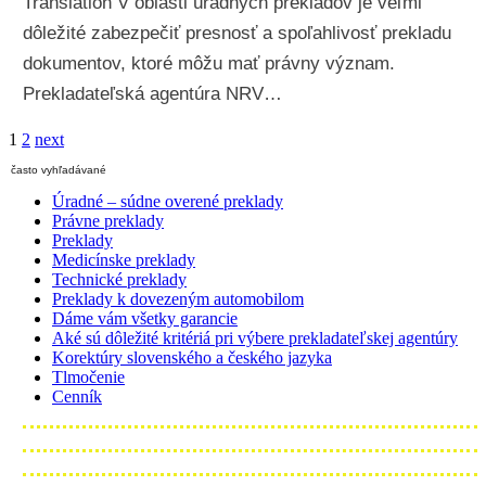
Translation V oblasti úradných prekladov je veľmi
dôležité zabezpečiť presnosť a spoľahlivosť prekladu
dokumentov, ktoré môžu mať právny význam.
Prekladateľská agentúra NRV…
Stránkovanie
1
2
next
Príspevkov
často vyhľadávané
Úradné – súdne overené preklady
Právne preklady
Preklady
Medicínske preklady
Technické preklady
Preklady k dovezeným automobilom
Dáme vám všetky garancie
Aké sú dôležité kritériá pri výbere prekladateľskej agentúry
Korektúry slovenského a českého jazyka
Tlmočenie
Cenník