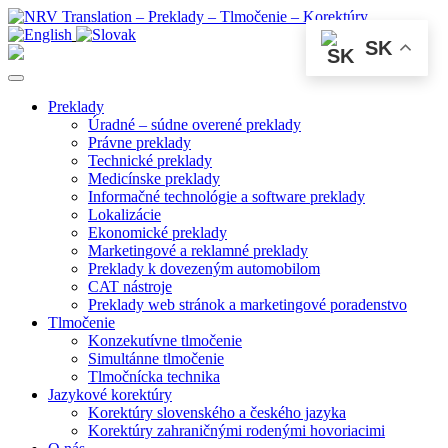
SK
Preklady
Úradné – súdne overené preklady
Právne preklady
Technické preklady
Medicínske preklady
Informačné technológie a software preklady
Lokalizácie
Ekonomické preklady
Marketingové a reklamné preklady
Preklady k dovezeným automobilom
CAT nástroje
Preklady web stránok a marketingové poradenstvo
Tlmočenie
Konzekutívne tlmočenie
Simultánne tlmočenie
Tlmočnícka technika
Jazykové korektúry
Korektúry slovenského a českého jazyka
Korektúry zahraničnými rodenými hovoriacimi