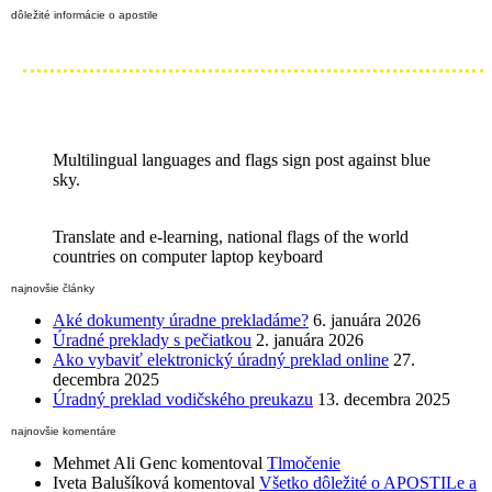
dôležité informácie o apostile
Multilingual languages and flags sign post against blue
sky.
Translate and e-learning, national flags of the world
countries on computer laptop keyboard
najnovšie články
Aké dokumenty úradne prekladáme?
6. januára 2026
Úradné preklady s pečiatkou
2. januára 2026
Ako vybaviť elektronický úradný preklad online
27.
decembra 2025
Úradný preklad vodičského preukazu
13. decembra 2025
najnovšie komentáre
Mehmet Ali Genc
komentoval
Tlmočenie
Iveta Balušíková
komentoval
Všetko dôležité o APOSTILe a