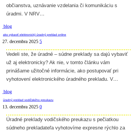
občianstva, uznávanie vzdelania či komunikáciu s
úradmi. V NRV…
blog
ako vybaviť elektronický úradný preklad online
27. decembra 2025
5
Vedeli ste, že úradné – súdne preklady sa dajú vybaviť
už aj elektronicky? Ak nie, v tomto článku vám
prinášame užitočné informácie, ako postupovať pri
vyhotovení elektronického úradného prekladu. V…
blog
úradný preklad vodičského preukazu
13. decembra 2025
0
Úradné preklady vodičského preukazu s pečiatkou
súdneho prekladateľa vyhotovíme expresne rýchlo za