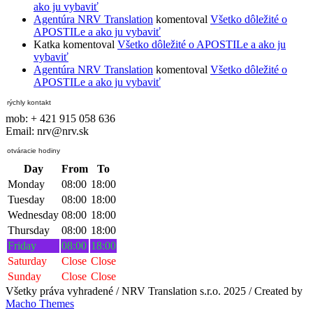
ako ju vybaviť
Agentúra NRV Translation
komentoval
Všetko dôležité o
APOSTILe a ako ju vybaviť
Katka
komentoval
Všetko dôležité o APOSTILe a ako ju
vybaviť
Agentúra NRV Translation
komentoval
Všetko dôležité o
APOSTILe a ako ju vybaviť
rýchly kontakt
mob: + 421 915 058 636
Email: nrv@nrv.sk
otváracie hodiny
Day
From
To
Monday
08:00
18:00
Tuesday
08:00
18:00
Wednesday
08:00
18:00
Thursday
08:00
18:00
Friday
08:00
18:00
Saturday
Close
Close
Sunday
Close
Close
Všetky práva vyhradené / NRV Translation s.r.o. 2025 / Created by
Macho Themes