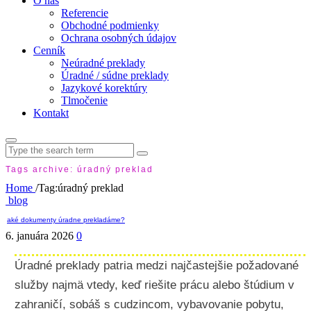
O nás
Referencie
Obchodné podmienky
Ochrana osobných údajov
Cenník
Neúradné preklady
Úradné / súdne preklady
Jazykové korektúry
Tlmočenie
Kontakt
Search
for:
Tags archive: úradný preklad
Home
/
Tag:
úradný preklad
blog
aké dokumenty úradne prekladáme?
6. januára 2026
0
Úradné preklady patria medzi najčastejšie požadované
služby najmä vtedy, keď riešite prácu alebo štúdium v
zahraničí, sobáš s cudzincom, vybavovanie pobytu,