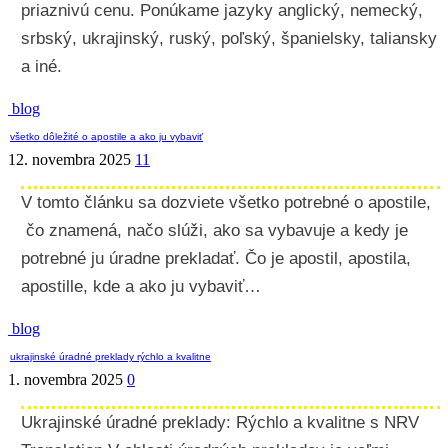
priaznivú cenu. Ponúkame jazyky anglický, nemecký,
srbský, ukrajinský, ruský, poľský, španielsky, taliansky
a iné.
blog
všetko dôležité o apostile a ako ju vybaviť
12. novembra 2025
11
V tomto článku sa dozviete všetko potrebné o apostile,
čo znamená, načo slúži, ako sa vybavuje a kedy je
potrebné ju úradne prekladať. Čo je apostil, apostila,
apostille, kde a ako ju vybaviť…
blog
ukrajinské úradné preklady rýchlo a kvalitne
1. novembra 2025
0
Ukrajinské úradné preklady: Rýchlo a kvalitne s NRV