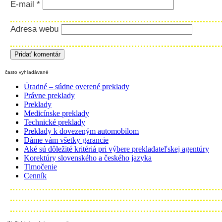
E-mail
*
Adresa webu
často vyhľadávané
Úradné – súdne overené preklady
Právne preklady
Preklady
Medicínske preklady
Technické preklady
Preklady k dovezeným automobilom
Dáme vám všetky garancie
Aké sú dôležité kritériá pri výbere prekladateľskej agentúry
Korektúry slovenského a českého jazyka
Tlmočenie
Cenník