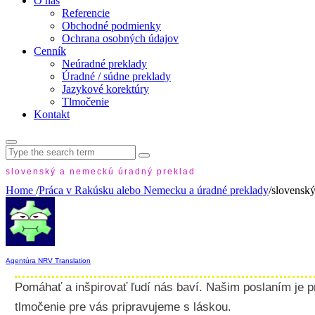
O nás
Referencie
Obchodné podmienky
Ochrana osobných údajov
Cenník
Neúradné preklady
Úradné / súdne preklady
Jazykové korektúry
Tlmočenie
Kontakt
Search
for:
slovenský a nemeckú úradný preklad
Home
/
Práca v Rakúsku alebo Nemecku a úradné preklady
/
slovenský
Agentúra NRV Translation
Pomáhať a inšpirovať ľudí nás baví. Našim poslaním je p
tlmočenie pre vás pripravujeme s láskou.