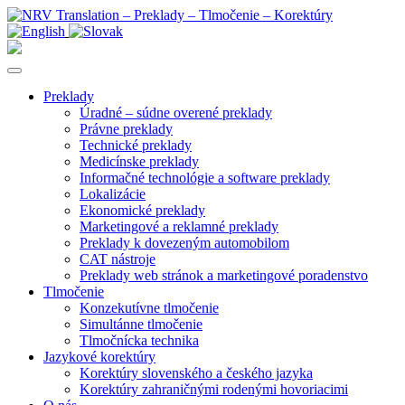
Preklady
Úradné – súdne overené preklady
Právne preklady
Technické preklady
Medicínske preklady
Informačné technológie a software preklady
Lokalizácie
Ekonomické preklady
Marketingové a reklamné preklady
Preklady k dovezeným automobilom
CAT nástroje
Preklady web stránok a marketingové poradenstvo
Tlmočenie
Konzekutívne tlmočenie
Simultánne tlmočenie
Tlmočnícka technika
Jazykové korektúry
Korektúry slovenského a českého jazyka
Korektúry zahraničnými rodenými hovoriacimi