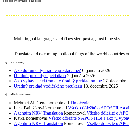
dôležité informácie o apostile
Multilingual languages and flags sign post against blue sky.
Translate and e-learning, national flags of the world countries
najnovšie články
Aké dokumenty úradne prekladáme?
6. januára 2026
Úradné preklady s pečiatkou
2. januára 2026
Ako vybaviť elektronický úradný preklad online
27. decembra
Úradný preklad vodičského preukazu
13. decembra 2025
najnovšie komentáre
Mehmet Ali Genc
komentoval
Tlmočenie
Iveta Balušíková
komentoval
Všetko dôležité o APOSTILe a a
Agentúra NRV Translation
komentoval
Všetko dôležité o APO
Katka
komentoval
Všetko dôležité o APOSTILe a ako ju vyba
Agentúra NRV Translation
komentoval
Všetko dôležité o APO