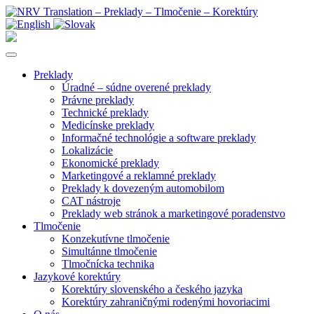
Preklady
Úradné – súdne overené preklady
Právne preklady
Technické preklady
Medicínske preklady
Informačné technológie a software preklady
Lokalizácie
Ekonomické preklady
Marketingové a reklamné preklady
Preklady k dovezeným automobilom
CAT nástroje
Preklady web stránok a marketingové poradenstvo
Tlmočenie
Konzekutívne tlmočenie
Simultánne tlmočenie
Tlmočnícka technika
Jazykové korektúry
Korektúry slovenského a českého jazyka
Korektúry zahraničnými rodenými hovoriacimi