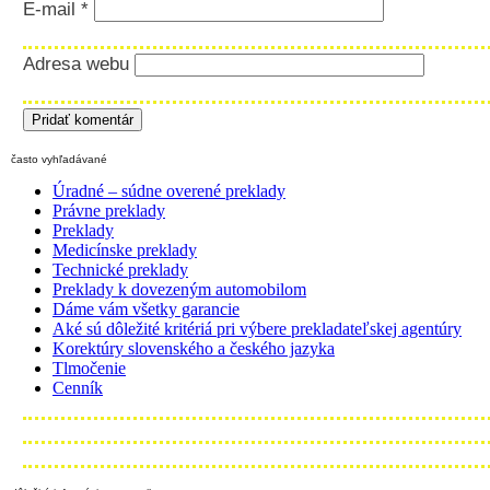
E-mail
*
Adresa webu
často vyhľadávané
Úradné – súdne overené preklady
Právne preklady
Preklady
Medicínske preklady
Technické preklady
Preklady k dovezeným automobilom
Dáme vám všetky garancie
Aké sú dôležité kritériá pri výbere prekladateľskej agentúry
Korektúry slovenského a českého jazyka
Tlmočenie
Cenník