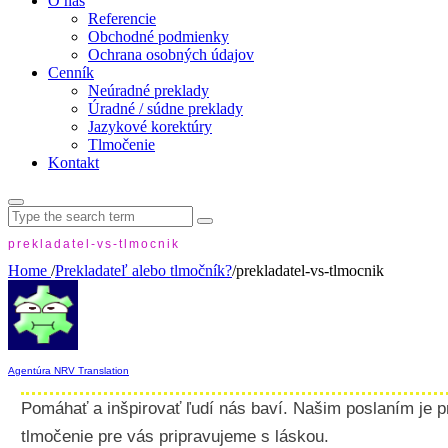
O nás
Referencie
Obchodné podmienky
Ochrana osobných údajov
Cenník
Neúradné preklady
Úradné / súdne preklady
Jazykové korektúry
Tlmočenie
Kontakt
Search
for:
prekladatel-vs-tlmocnik
Home
/
Prekladateľ alebo tlmočník?
/
prekladatel-vs-tlmocnik
Agentúra NRV Translation
Pomáhať a inšpirovať ľudí nás baví. Našim poslaním je p
tlmočenie pre vás pripravujeme s láskou.