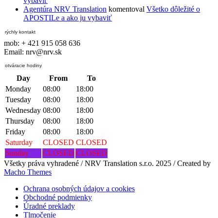
vybaviť
Agentúra NRV Translation
komentoval
Všetko dôležité o
APOSTILe a ako ju vybaviť
rýchly kontakt
mob: + 421 915 058 636
Email: nrv@nrv.sk
otváracie hodiny
Day
From
To
Monday
08:00
18:00
Tuesday
08:00
18:00
Wednesday
08:00
18:00
Thursday
08:00
18:00
Friday
08:00
18:00
Saturday
CLOSED
CLOSED
Sunday
CLOSED
CLOSED
Všetky práva vyhradené / NRV Translation s.r.o. 2025 / Created by
Macho Themes
Ochrana osobných údajov a cookies
Obchodné podmienky
Úradné preklady
Tlmočenie