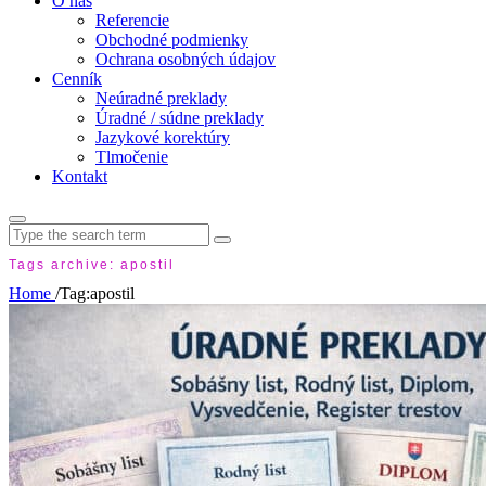
O nás
Referencie
Obchodné podmienky
Ochrana osobných údajov
Cenník
Neúradné preklady
Úradné / súdne preklady
Jazykové korektúry
Tlmočenie
Kontakt
Search
for:
Tags archive: apostil
Home
/
Tag:
apostil