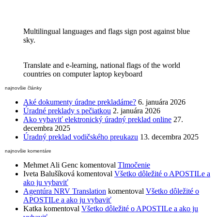
Multilingual languages and flags sign post against blue
sky.
Translate and e-learning, national flags of the world
countries on computer laptop keyboard
najnovšie články
Aké dokumenty úradne prekladáme?
6. januára 2026
Úradné preklady s pečiatkou
2. januára 2026
Ako vybaviť elektronický úradný preklad online
27.
decembra 2025
Úradný preklad vodičského preukazu
13. decembra 2025
najnovšie komentáre
Mehmet Ali Genc
komentoval
Tlmočenie
Iveta Balušíková
komentoval
Všetko dôležité o APOSTILe a
ako ju vybaviť
Agentúra NRV Translation
komentoval
Všetko dôležité o
APOSTILe a ako ju vybaviť
Katka
komentoval
Všetko dôležité o APOSTILe a ako ju