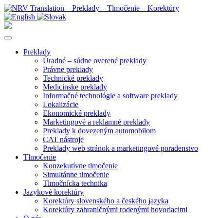
Preklady
Úradné – súdne overené preklady
Právne preklady
Technické preklady
Medicínske preklady
Informačné technológie a software preklady
Lokalizácie
Ekonomické preklady
Marketingové a reklamné preklady
Preklady k dovezeným automobilom
CAT nástroje
Preklady web stránok a marketingové poradenstvo
Tlmočenie
Konzekutívne tlmočenie
Simultánne tlmočenie
Tlmočnícka technika
Jazykové korektúry
Korektúry slovenského a českého jazyka
Korektúry zahraničnými rodenými hovoriacimi