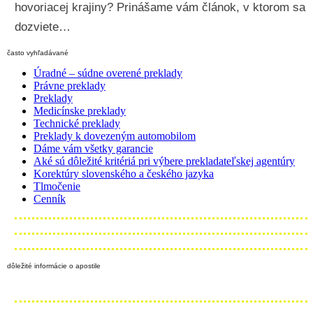
hovoriacej krajiny? Prinášame vám článok, v ktorom sa
dozviete…
často vyhľadávané
Úradné – súdne overené preklady
Právne preklady
Preklady
Medicínske preklady
Technické preklady
Preklady k dovezeným automobilom
Dáme vám všetky garancie
Aké sú dôležité kritériá pri výbere prekladateľskej agentúry
Korektúry slovenského a českého jazyka
Tlmočenie
Cenník
dôležité informácie o apostile