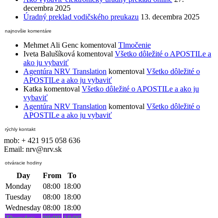
decembra 2025
Úradný preklad vodičského preukazu
13. decembra 2025
najnovšie komentáre
Mehmet Ali Genc
komentoval
Tlmočenie
Iveta Balušíková
komentoval
Všetko dôležité o APOSTILe a
ako ju vybaviť
Agentúra NRV Translation
komentoval
Všetko dôležité o
APOSTILe a ako ju vybaviť
Katka
komentoval
Všetko dôležité o APOSTILe a ako ju
vybaviť
Agentúra NRV Translation
komentoval
Všetko dôležité o
APOSTILe a ako ju vybaviť
rýchly kontakt
mob: + 421 915 058 636
Email: nrv@nrv.sk
otváracie hodiny
Day
From
To
Monday
08:00
18:00
Tuesday
08:00
18:00
Wednesday
08:00
18:00