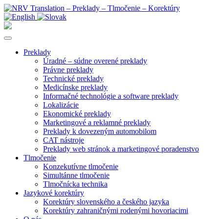
Preklady
Úradné – súdne overené preklady
Právne preklady
Technické preklady
Medicínske preklady
Informačné technológie a software preklady
Lokalizácie
Ekonomické preklady
Marketingové a reklamné preklady
Preklady k dovezeným automobilom
CAT nástroje
Preklady web stránok a marketingové poradenstvo
Tlmočenie
Konzekutívne tlmočenie
Simultánne tlmočenie
Tlmočnícka technika
Jazykové korektúry
Korektúry slovenského a českého jazyka
Korektúry zahraničnými rodenými hovoriacimi