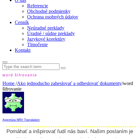
O nás
Referencie
Obchodné podmienky
Ochrana osobných údajov
Cenník
Neúradné preklady
Úradné / súdne preklady
Jazykové korektúry
Tlmočenie
Kontakt
Search
for:
word šifrovanie
Home
/
Ako jednoducho zaheslovať a odheslovať dokumenty
/
word
šifrovanie
Agentúra NRV Translation
Pomáhať a inšpirovať ľudí nás baví. Našim poslaním je