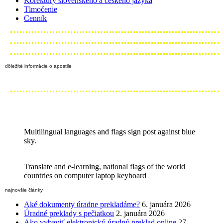
Korektúry slovenského a českého jazyka
Tlmočenie
Cenník
dôležité informácie o apostile
Multilingual languages and flags sign post against blue
sky.
Translate and e-learning, national flags of the world
countries on computer laptop keyboard
najnovšie články
Aké dokumenty úradne prekladáme?
6. januára 2026
Úradné preklady s pečiatkou
2. januára 2026
Ako vybaviť elektronický úradný preklad online
27.