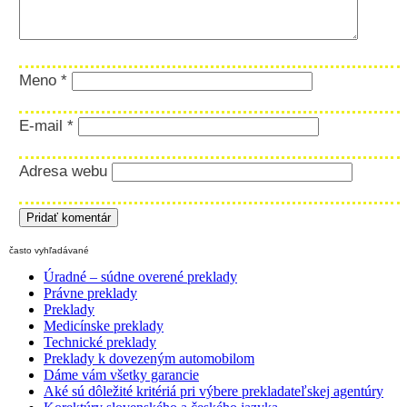
Meno
*
E-mail
*
Adresa webu
často vyhľadávané
Úradné – súdne overené preklady
Právne preklady
Preklady
Medicínske preklady
Technické preklady
Preklady k dovezeným automobilom
Dáme vám všetky garancie
Aké sú dôležité kritériá pri výbere prekladateľskej agentúry