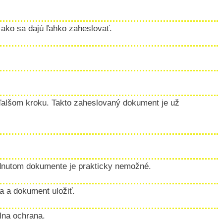
 ako sa dajú ľahko zaheslovať.
v ďalšom kroku. Takto zaheslovaný dokument je už
udnutom dokumente je prakticky nemožné.
a a dokument uložiť.
lna ochrana.