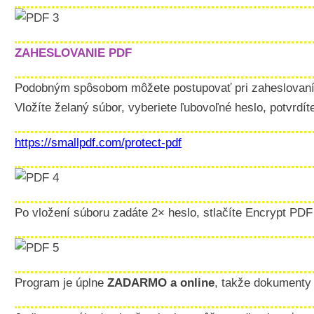
ZAHESLOVANIE PDF
Podobným spôsobom môžete postupovať pri zaheslovan
Vložíte želaný súbor, vyberiete ľubovoľné heslo, potvrdí
https://smallpdf.com/protect-pdf
Po vložení súboru zadáte 2× heslo, stlačíte Encrypt PD
Program je úplne
ZADARMO a online
, takže dokumenty 