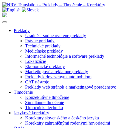
Preklady
Úradné – súdne overené preklady
Právne preklady
Technické preklady
Medicínske preklady
Informačné technológie a software preklady
Lokalizácie
Ekonomické preklady
Marketingové a reklamné preklady
Preklady k dovezeným automobilom
CAT nástroje
Preklady web stránok a marketingové poradenstvo
Tlmočenie
Konzekutívne tlmočenie
Simultánne tlmočenie
Tlmočnícka technika
Jazykové korektúry
Korektúry slovenského a českého jazyka
Korektúry zahraničnými rodenými hovoriacimi