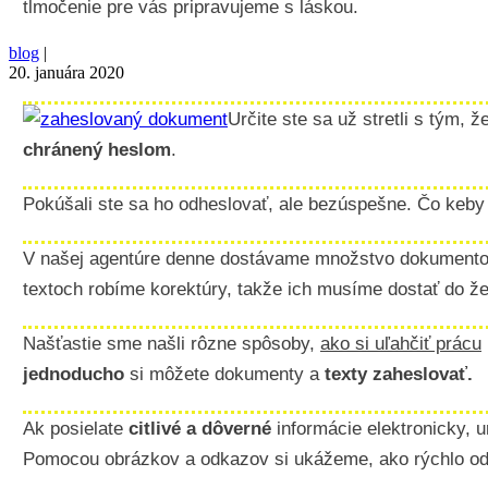
tlmočenie pre vás pripravujeme s láskou.
blog
|
20. januára 2020
Určite ste sa už stretli s tým
chránený heslom
.
Pokúšali ste sa ho odheslovať, ale bezúspešne. Čo keby
V našej agentúre denne dostávame množstvo dokumentov n
textoch robíme korektúry, takže ich musíme dostať do ž
Našťastie sme našli rôzne spôsoby,
ako si uľahčiť prácu
jednoducho
si môžete dokumenty a
texty zaheslovať.
Ak posielate
citlivé a dôverné
informácie elektronicky, u
Pomocou obrázkov a odkazov si ukážeme, ako rýchlo odh