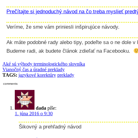
Prečítajte si jednoduchý návod na čo treba myslieť predt
Veríme, že sme vám priniesli inšpirujúce návody.
Ak máte podobné rady alebo tipy, podeľte sa o ne dole v
Budeme radi, ak budete článok zdieľať na Facebooku.
Aké sú výhody terminologického slovníka
Vianočný čas a úradné preklady
TAGS:
jazykové korektúry
preklady
comments
dada
píše:
1. júna 2016 o 9:30
Šikovný a prehľadný návod