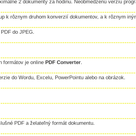
aximálne 2 dokumenty za hodinu. Neobmedzenú verziu progra
up k rôznym druhom konverzií dokumentov, a k rôznym iným
z PDF do JPEG.
 formátov je online
PDF Converter
.
erzie do Wordu, Excelu, PowerPointu alebo na obrázok.
íslušné PDF a želateľný formát dokumentu.