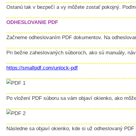
Ostanú tak v bezpečí a vy môžete zostať pokojný. Poďme
ODHESLOVANIE PDF
Začneme odheslovaním PDF dokumentov. Na odheslovani
Pri bežne zaheslovaných súboroch, ako sú manuály, návod
https://smallpdf.com/unlock-pdf
Po vložení PDF súboru sa vám objaví okienko, ako môžete
Následne sa objaví okienko, kde si už odheslovaný PDF 