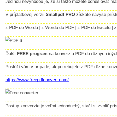
Jedinou nevýhodou je, že si takto môžete odheslovať m
V príplatkovej verzii
Smallpdf PRO
získate navyše príst
z PDF do Wordu | z Wordu do PDF | z PDF do Excelu | 
Ďalší
FREE program
na konverziu PDF do rôznych iných
Poslúži vám v prípade, ak potrebujete z PDF rôzne konv
https://www.freepdfconvert.com/
Postup konverzie je veľmi jednoduchý, stačí si zvoliť pr