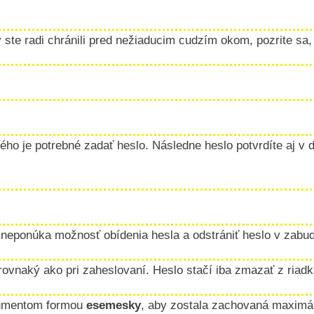
 ste radi chránili pred nežiaducim cudzím okom, pozrite sa,
rého je potrebné zadať heslo. Následne heslo potvrdíte aj 
t neponúka možnosť obídenia hesla a odstrániť heslo v zab
rovnaký ako pri zaheslovaní. Heslo stačí iba zmazať z riadk
umentom formou
esemesky
, aby zostala zachovaná maximá