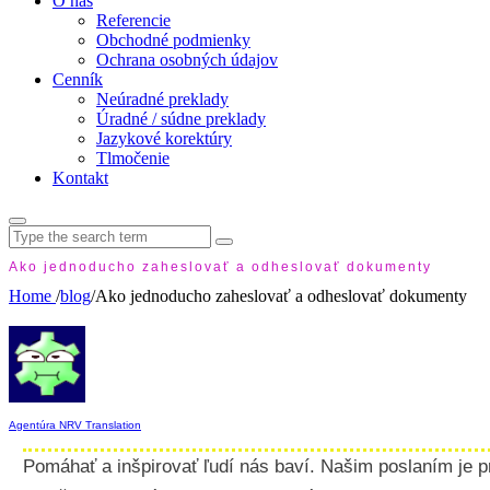
O nás
Referencie
Obchodné podmienky
Ochrana osobných údajov
Cenník
Neúradné preklady
Úradné / súdne preklady
Jazykové korektúry
Tlmočenie
Kontakt
Search
for:
Ako jednoducho zaheslovať a odheslovať dokumenty
Home
/
blog
/
Ako jednoducho zaheslovať a odheslovať dokumenty
Agentúra NRV Translation
Pomáhať a inšpirovať ľudí nás baví. Našim poslaním je p