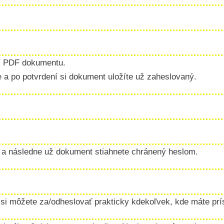
í PDF dokumentu.
te a po potvrdení si dokument uložíte už zaheslovaný.
F a následne už dokument stiahnete chránený heslom.
si môžete za/odheslovať prakticky kdekoľvek, kde máte prís