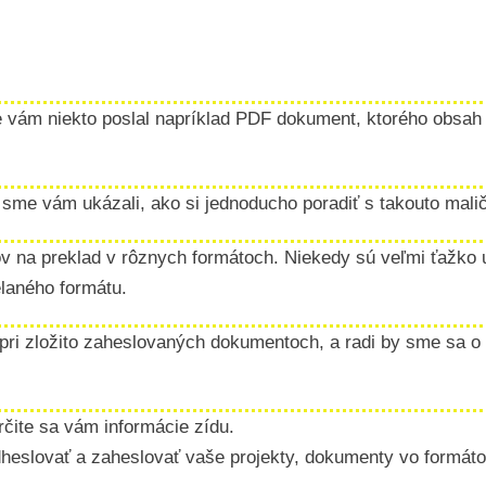
, že vám niekto poslal napríklad PDF dokument, ktorého obs
 sme vám ukázali, ako si jednoducho poradiť s takouto ma
a preklad v rôznych formátoch. Niekedy sú veľmi ťažko upr
elaného formátu.
pri zložito zaheslovaných dokumentoch, a radi by sme sa o 
rčite sa vám informácie zídu.
eslovať a zaheslovať vaše projekty, dokumenty vo formát