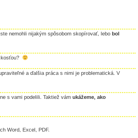
ah ste nemohli nijakým spôsobom skopírovať, lebo
bol
ličkosťou?
aviteľné a ďalšia práca s nimi je problematická. V
ne s vami podelili. Taktiež vám
ukážeme, ako
och Word, Excel, PDF.