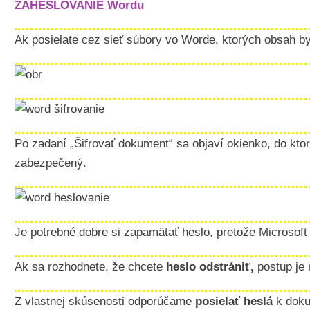
ZAHESLOVANIE Wordu
Ak posielate cez sieť súbory vo Worde, ktorých obsah by
Po zadaní „Šifrovať dokument“ sa objaví okienko, do kto
zabezpečený.
Je potrebné dobre si zapamätať heslo, pretože Microsof
Ak sa rozhodnete, že chcete
heslo odstrániť,
postup je 
Z vlastnej skúsenosti odporúčame
posielať heslá
k dok