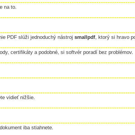
 na to.
e PDF slúži jednoduchý nástroj
smallpdf
, ktorý si hravo 
y, certifikáty a podobné, si softvér poradí bez problémov.
 vidieť nižšie.
dokument iba stiahnete.